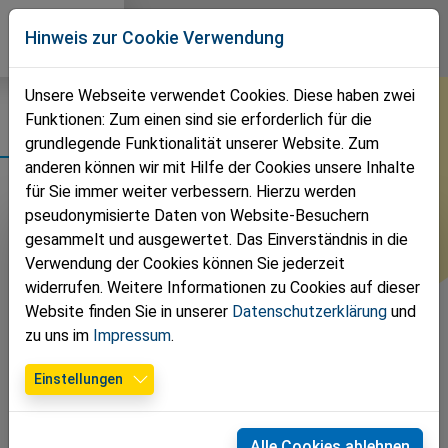
Direkt zur Hauptnavigation springen
Direkt zum Inhalt springen
Volkspartei
Hinweis zur Cookie Verwendung
Korneuburg
News
Unsere Webseite verwendet Cookies. Diese haben zwei
Funktionen: Zum einen sind sie erforderlich für die
Team
Stadt
grundlegende Funktionalität unserer Website. Zum
anderen können wir mit Hilfe der Cookies unsere Inhalte
Termine
für Sie immer weiter verbessern. Hierzu werden
pseudonymisierte Daten von Website-Besuchern
Fotos
gesammelt und ausgewertet. Das Einverständnis in die
Verwendung der Cookies können Sie jederzeit
Zeitungen
widerrufen. Weitere Informationen zu Cookies auf dieser
Website finden Sie in unserer
Datenschutzerklärung
und
Kontakt
zu uns im
Impressum
.
Einstellungen
Christian Gepp
Stefan Hanke
Alle Cookies ablehnen